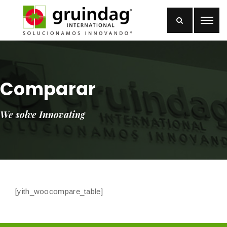
Comparar
We solve Innovating
[yith_woocompare_table]