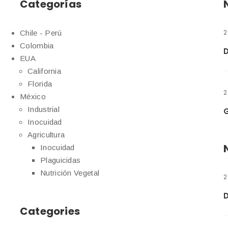
Categorías
2
Chile - Perú
Colombia
EUA
California
Florida
2
México
Industrial
G
Inocuidad
Agricultura
Inocuidad
Plaguicidas
Nutrición Vegetal
2
Categories