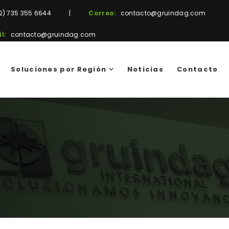
2) 735 355 6644
|
Correo:
contacto@gruindag.com
l:
contacto@gruindag.com
Soluciones por Región
Noticias
Contacto