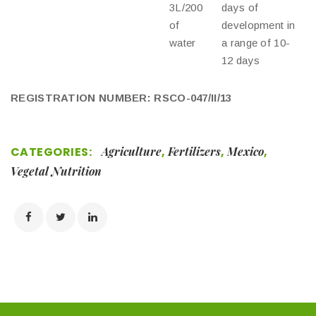
3L/200
days of
of
development in
water
a range of 10-
12 days
REGISTRATION NUMBER: RSCO-047/II/13
CATEGORIES:
Agriculture
,
Fertilizers
,
Mexico
,
Vegetal Nutrition