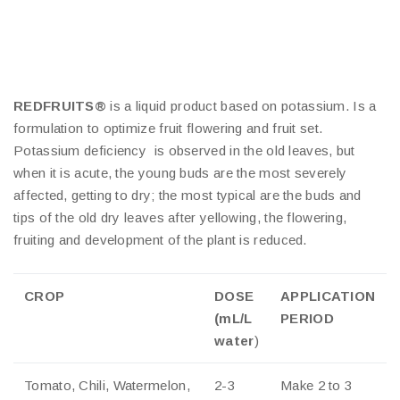
REDFRUITS®
is a liquid product based on potassium. Is a
formulation to optimize fruit flowering and fruit set.
Potassium deficiency is observed in the old leaves, but
when it is acute, the young buds are the most severely
affected, getting to dry; the most typical are the buds and
tips of the old dry leaves after yellowing, the flowering,
fruiting and development of the plant is reduced.
CROP
DOSE
APPLICATION
(mL/L
PERIOD
water
)
Tomato, Chili, Watermelon,
2-3
Make 2 to 3