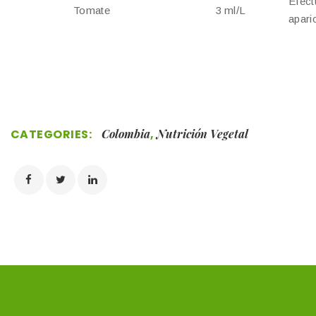
Efect
Tomate
3 ml/L
apari
CATEGORIES:
Colombia
,
Nutrición Vegetal