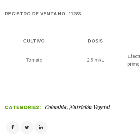
REGISTRO DE VENTA NO: 11283
CULTIVO
DOSIS
Efect
Tomate
2.5 ml/L
prime
CATEGORIES:
Colombia
,
Nutrición Vegetal