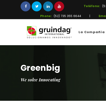
Teléfono:
(5
Phone:
(52) 735 355 6644
|
Emai
La Compañía
Greenbig
We solve Innovating