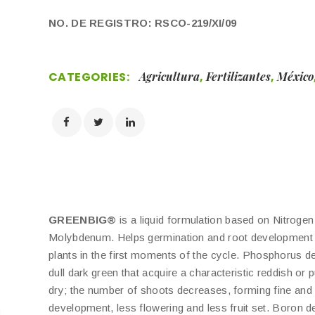
NO. DE REGISTRO: RSCO-219/XI/09
CATEGORIES:
Agricultura
,
Fertilizantes
,
México
GREENBIG®
is a liquid formulation based on Nitrog
Molybdenum. Helps germination and root development aft
plants in the first moments of the cycle. Phosphorus def
dull dark green that acquire a characteristic reddish o
dry; the number of shoots decreases, forming fine and 
development, less flowering and less fruit set. Boron de