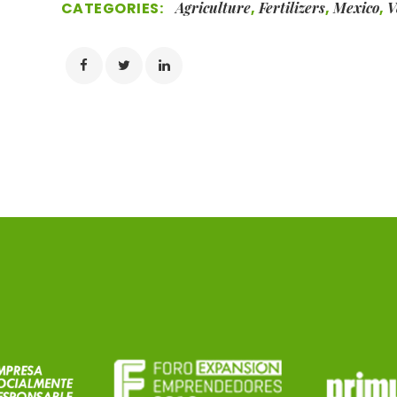
CATEGORIES:
Agriculture
,
Fertilizers
,
Mexico
,
V