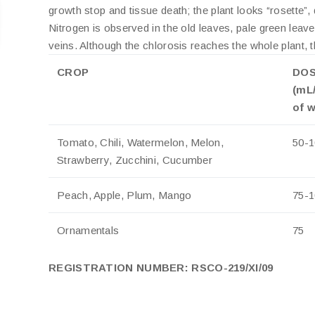
growth stop and tissue death; the plant looks “rosette”,
Nitrogen is observed in the old leaves, pale green leaves
veins. Although the chlorosis reaches the whole plant,
CROP
DO
(mL
of 
Tomato, Chili, Watermelon, Melon,
50-1
Strawberry, Zucchini, Cucumber
Peach, Apple, Plum, Mango
75-1
Ornamentals
75
REGISTRATION NUMBER: RSCO-219/XI/09