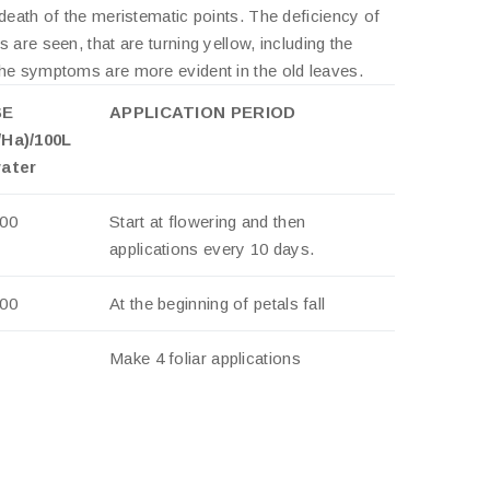
 death of the meristematic points. The deficiency of
 are seen, that are turning yellow, including the
 the symptoms are more evident in the old leaves.
SE
APPLICATION PERIOD
/Ha)/100L
water
00
Start at flowering and then
applications every 10 days.
00
At the beginning of petals fall
Make 4 foliar applications