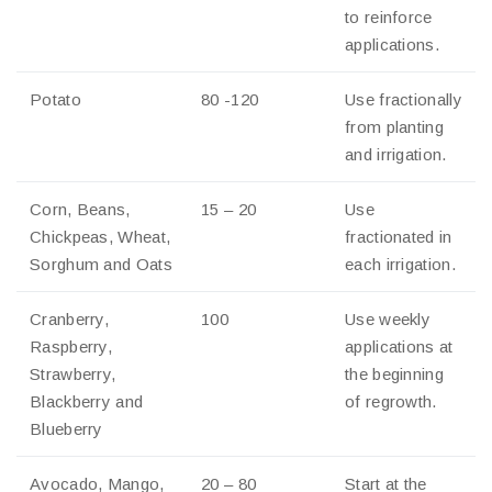
to reinforce
applications.
Potato
80 -120
Use fractionally
from planting
and irrigation.
Corn, Beans,
15 – 20
Use
Chickpeas, Wheat,
fractionated in
Sorghum and Oats
each irrigation.
Cranberry,
100
Use weekly
Raspberry,
applications at
Strawberry,
the beginning
Blackberry and
of regrowth.
Blueberry
Avocado, Mango,
20 – 80
Start at the