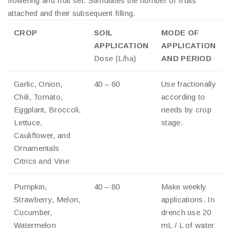
flowering and fruit set. Stimulates the number of fruits
attached and their subsequent filling.
CROP
SOIL
MODE OF
APPLICATION
APPLICATION
Dose (L/ha)
AND PERIOD
Garlic, Onion,
40 – 60
Use fractionally
Chili, Tomato,
according to
Eggplant, Broccoli,
needs by crop
Lettuce,
stage.
Cauliflower, and
Ornamentals
Citrics and Vine
Pumpkin,
40 – 80
Make weekly
Strawberry, Melon,
applications. In
Cucumber,
drench use 20
Watermelon
mL / L of water